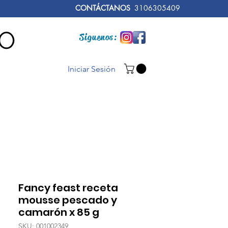
CONTÁCTANOS
3106305409
RO
Siguenos:
Iniciar Sesión
Fancy feast receta
mousse pescado y
camarón x 85 g
SKU: 001002349