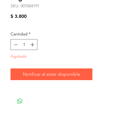
SKU: 001004191
Precio
$ 3.800
Cantidad
*
Agotado
Notificar al estar disponible