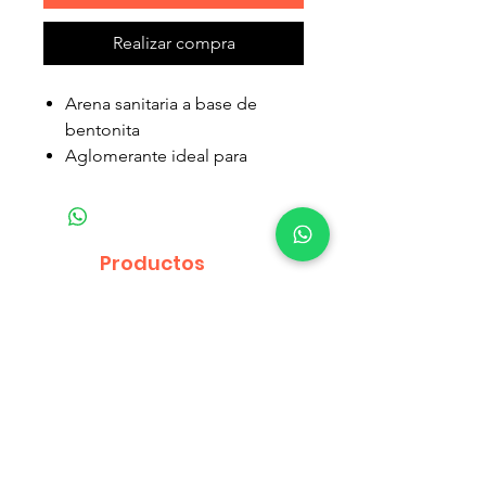
Realizar compra
Arena sanitaria a base de
bentonita
Aglomerante ideal para
facilitar la limpieza de la caja y
evitar los desperdicios .
Fragancia a manzana .
Fácil de limpiar.
Productos
Rápida absorción.
relacionados
Indicador de absorción de
húmeda.
Elimina olores.
99% libre de polvo