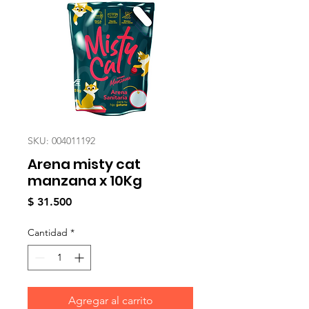
SKU: 004011192
Arena misty cat
manzana x 10Kg
Precio
$ 31.500
Cantidad
*
Agregar al carrito