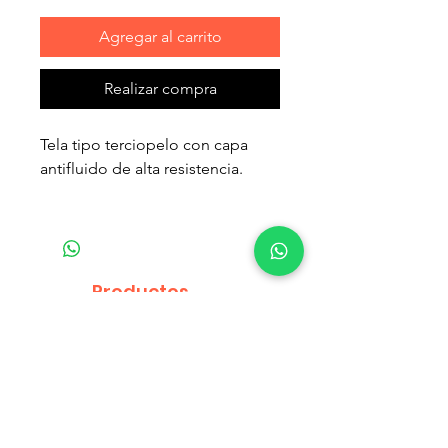
Agregar al carrito
Realizar compra
Tela tipo terciopelo con capa
antifluido de alta resistencia.
Con cremallera en la parte
inferior que permite la remosión
del relleno facilitando el lavado.
El cojin no esta adherido a la
Productos
cama y cuenta con cremallera
relacionados
para lavado independiente.
Relleno de algodón
hipoalergenico y cojin de
espuma.