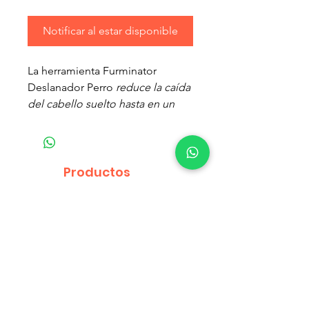
Notificar al estar disponible
La herramienta Furminator
Deslanador Perro
reduce la caída
del cabello suelto hasta en un
90%
con el uso regular Elimina el
pelo suelto de la muda.
Borde curvo para una
Productos
depilación suelta cómoda y
relacionados
eficaz de la capa interna se
extiende a través de la capa
superior para eliminar el pelo
suelto de la capa interna.
Mango ergonómico para
mayor comodidad y facilidad