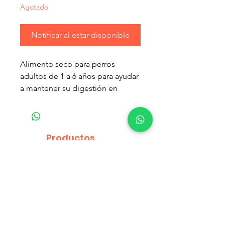
Agotado
Notificar al estar disponible
Alimento seco para perros
adultos de 1 a 6 años para ayudar
a mantener su digestión en
equilibrio. Este producto es una
opción de bienestar para los
dueños de mascotas que desean
apoyar el bienestar digestivo y el
Productos
microbioma de su perro o gato
relacionados
saludable de tres maneras:
1) Promueve la regularidad y la
salud de las heces
2) Ayuda a mantener la digestión
de la mascota en equilibrio con