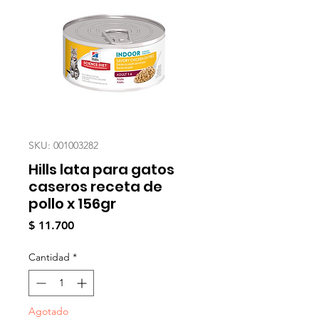
SKU: 001003282
Hills lata para gatos
caseros receta de
pollo x 156gr
Precio
$ 11.700
Cantidad
*
Agotado