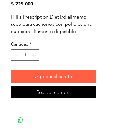
Precio
$ 225.000
Hill's Prescription Diet i/d alimento
seco para cachorros con pollo es una
nutrición altamente digestible
formulada para nutrir el microbioma
Cantidad
*
intestinal y ayudar a reducir los
trastornos digestivos. Enriquecido con
Hill's ActivBiome+ Digestion, una
combinación
Agregar al carrito
Realizar compra