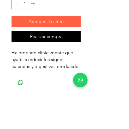
Agregar al carrito
Realizar compra
Ha probado clínicamente que
ayuda a reducir los signos
cutáneos y digestivos producidos
por las alergias alimentarias.
Alimento hipoalergénico:
cuidadosamente formulado con
Productos
proteína animal altamente
relacionados
hidrolizada y una única fuente
purificada de carbohidratos, con
un delicioso sabor que le
encantará a tu perro.