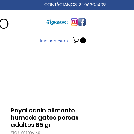
CONTÁCTANOS
3106305409
RO
Siguenos:
Iniciar Sesión
Royal canin alimento
humedo gatos persas
adultos 85 gr
SKU: 001006160