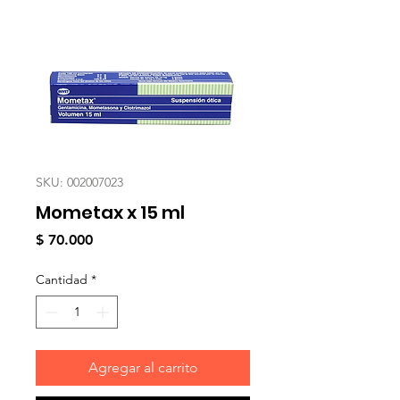
SKU: 002007023
Mometax x 15 ml
Precio
$ 70.000
Cantidad
*
Agregar al carrito