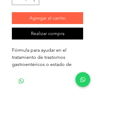
Agregar al carrito
Realizar compra
Fórmula para ayudar en el
tratamiento de trastornos
gastroentéricos o estado de
convalecencia, desde el destete.
También se puede utilizar como
auxiliar en el tratamiento de
enfermedades pancreáticas y
Productos
hepáticas no relacionadas a
relacionados
encefalopatía.
Una dieta clínica para ayudar a
controlar los trastornos