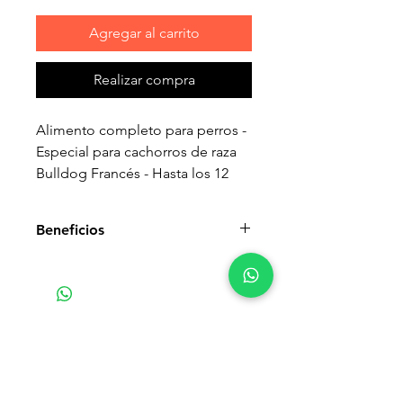
Agregar al carrito
Realizar compra
Alimento completo para perros -
Especial para cachorros de raza
Bulldog Francés - Hasta los 12
meses de edad.
Beneficios
Fortalecimiento del sistema
inmunológico
El crecimiento es una etapa muy
importante de la vida de tu
Productos
cachorro: es una época de
relacionados
importantes cambios físicos y
descubrimientos. Durante este