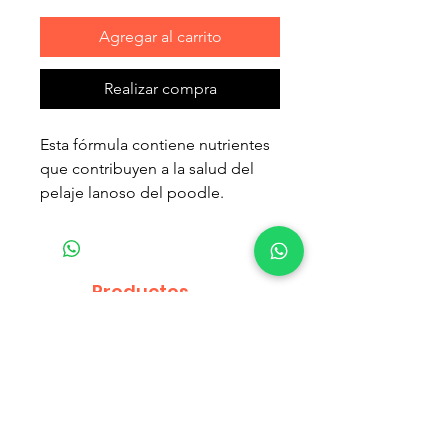
Agregar al carrito
Realizar compra
Esta fórmula contiene nutrientes
que contribuyen a la salud del
pelaje lanoso del poodle.
Esta fórmula ayuda a reducir la
formación de sarro gracias a los
quelantes de calcio.
Productos
relacionados