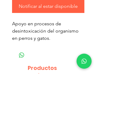
Notificar al estar disponible
Apoyo en procesos de
desintoxicación del organismo
en perros y gatos.
Antinflamatorio, Antioxidante,
estabiliza membranas celulares,
lucha contra el stress oxidativo
Productos
Actividad colagoga y coleretica.
relacionados