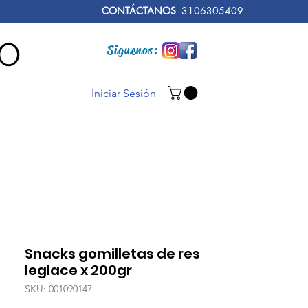
CONTÁCTANOS
3106305409
RO
Siguenos:
Iniciar Sesión
Snacks gomilletas de res
leglace x 200gr
SKU: 001090147