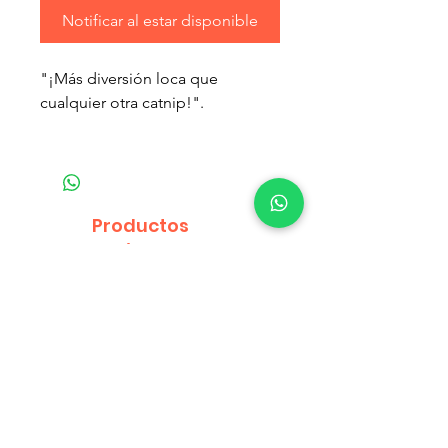
Notificar al estar disponible
"¡Más diversión loca que
cualquier otra catnip!".
Nuestra hoja de catnip 100%
natural es cultivada por un
mundialmente reconocido
cultivador de hierbas en las altas
Productos
altitudes de América del Norte.
relacionados
Las altas altitudes fomentan
mayores concentraciones de
aceite de catnip lo que da como
resultado una potencia extrema.