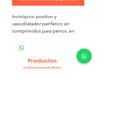
Inotrópico positivo y
vasodilatador periférico en
comprimidos para perros, en
base a Pimobendan.
Contenido Neto: 20 Tabletas
Productos
No se deben tomar nunca por
relacionados
propia iniciativa sin la supervisión
de un médico veterinario.