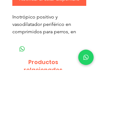
Inotrópico positivo y
vasodilatador periférico en
comprimidos para perros, en
base a Pimobendan.
Contenido Neto: 20 Tabletas
Productos
No se deben tomar nunca por
relacionados
propia iniciativa sin la supervisión
de un médico veterinario.