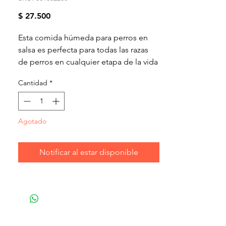
Precio
$ 27.500
Esta comida húmeda para perros en
salsa es perfecta para todas las razas
de perros en cualquier etapa de la vida
y presenta
proteínas hidrolizadas
que
Cantidad
*
se han descompuesto en
componentes más pequeños para
ayudar a evitar reacciones adversas a
Agotado
los alimentos.
Notificar al estar disponible