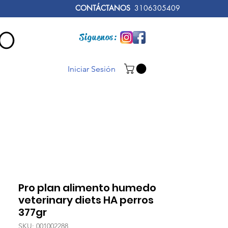
CONTÁCTANOS
3106305409
RO
Siguenos:
Iniciar Sesión
Pro plan alimento humedo
veterinary diets HA perros
377gr
SKU: 001002288