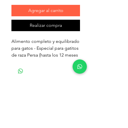
Agregar al carrito
Realizar compra
Alimento completo y equilibrado
para gatos - Especial para gatitos
de raza Persa (hasta los 12 meses
de edad).
Una croqueta exclusiva para
facilitar la prensión y estimular la
Productos
masticación del gatito Persa.
relacionados
Formula exclusiva con Omega 3 y
Omega 6.
Ayuda a reforzar la función