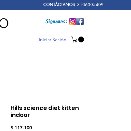
CONTÁCTANOS
3106305409
RO
Siguenos:
Iniciar Sesión
Hills science diet kitten
indoor
Precio
$ 117.100