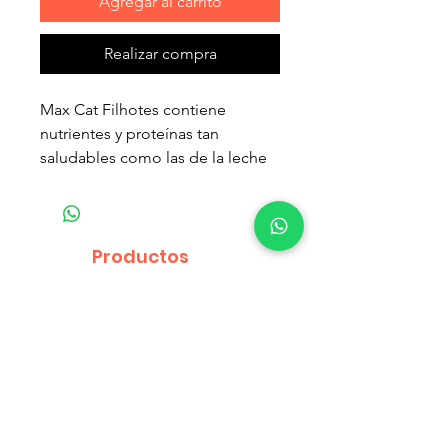
Agregar al carrito
Realizar compra
Max Cat Filhotes contiene
nutrientes y proteínas tan
saludables como las de la leche
materna. Ofrece una nutrición
balanceada y de fácil digestión
para garantizar un desarrollo
fuerte y saludable.
Productos
relacionados