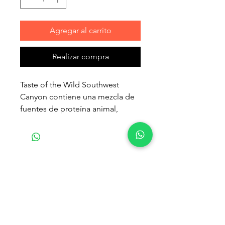
Agregar al carrito
Realizar compra
Taste of the Wild Southwest
Canyon contiene una mezcla de
fuentes de proteína animal,
incluyendo el jabalí, para una
sensación de sabor que a tu
mascota le encantará. Además,
ricas y nutritivas legumbres y
Productos
frutas como guisantes,
relacionados
garbanzos, frijoles, arándanos y
frambuesas proporcionan
antioxidantes para conseguir un
óptimo estado de salud.